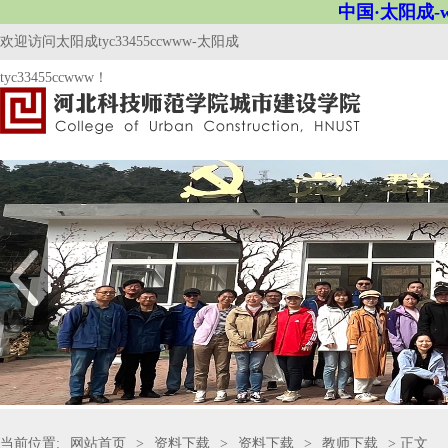
中国·太阳成-ww
欢迎访问太阳成tyc33455ccwww-太阳成
tyc33455ccwww！
当前位置:
网站首页
>
资料下载
>
资料下载
>
教师下载
> 正文