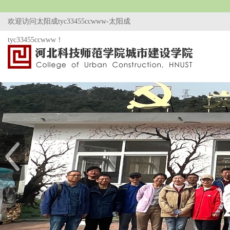
欢迎访问太阳成tyc33455ccwww-太阳成
tyc33455ccwww！