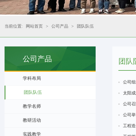
当前位置:
网站首页
>
公司产品
>
团队队伍
公司产品
团队
学科布局
公司组
团队队伍
​太阳成
​公司
教学名师
公司举
教研活动
工程造
实践教学