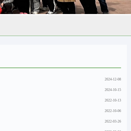
2024-12-08
2024-10-15
2022-10-13
2022-10-06
2022-03-26